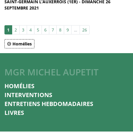
SAINT-GERMAIN L’AUXERROIS (1ER) - DIMANCHE 26
SEPTEMBRE 2021
1
2
3
4
5
6
7
8
9
…
26
Homélies
MGR MICHEL AUPETIT
HOMÉLIES
INTERVENTIONS
ENTRETIENS HEBDOMADAIRES
LIVRES