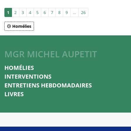
1
2
3
4
5
6
7
8
9
…
26
Homélies
MGR MICHEL AUPETIT
HOMÉLIES
INTERVENTIONS
ENTRETIENS HEBDOMADAIRES
LIVRES